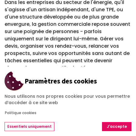
Dans les entreprises du secteur de l'énergie, qu'il
s'agisse d'un artisan indépendant, d'une TPE, ou
d'une structure développée ou de plus grande
envergure, la gestion commerciale repose souvent
sur une poignée de personnes - parfois
uniquement sur le dirigeant lui-même. Gérer vos
devis, organiser vos rendez-vous, relancer vos
prospects, suivre vos opportunités sans autant de
tâches essentielles qui peuvent vite devenir
chronophages sans outil adapté.
C'est là qu'intervient le CRM de OpenFire : une
Paramètres des cookies
brique essentielle d'
une solution de gestion
complète
, conçue pour simplifier votre quotidien,
Nous utilisons nos propres cookies pour vous permettre
vous faire gagner du temps et booster vos
d’accéder à ce site web
performances commerciales.
Politique cookies
Essentiels uniquement
J'accepte
Un pilotage commercial souvent